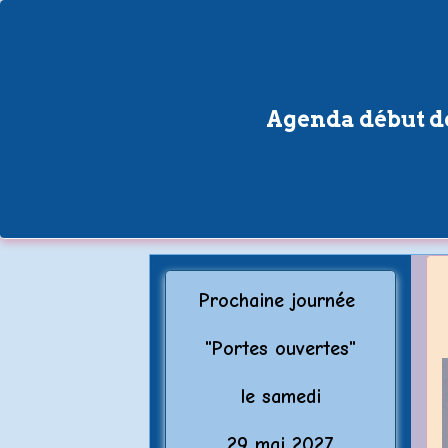
Agenda début de
Prochaine journée
"Porte
s ouvertes"
le samedi
29 mai 2027