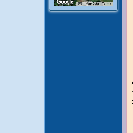
Map Data
Terms