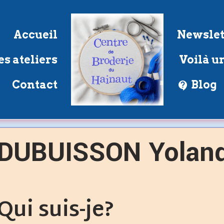
Accueil
Newslet
s ateliers
Voilà un
Contact
Blog
DUBUISSON Yolan
Qui suis-je?