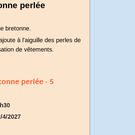
onne perlée
ie bretonne.
joute à l'aiguille des perles de
isation de vêtements.
tonne perlée - 5
2h30
2/4/2027