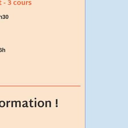
 - 3 cours
h30
6h
formation !