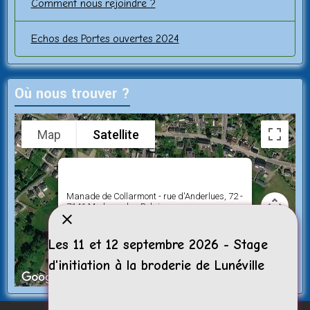
Comment nous rejoindre ?
Echos des Portes ouvertes 2024
Où nous trouver ?
Map
Satellite
Manade de Collarmont - rue d'Anderlues, 72 -
7141 Morlanwelz - Belgique
Les 11 et 12 septembre 2026 - Stage
d'initiation à la broderie de Lunéville
Keyboard shortcuts
Image may be subject to copyright
Terms