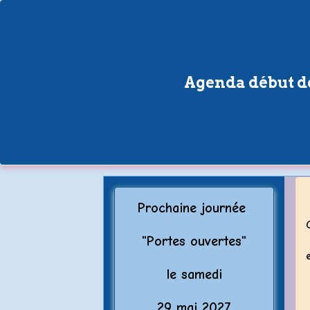
Agenda début de
Prochaine journée
"Porte
s ouvertes"
le samedi
29 mai 2027