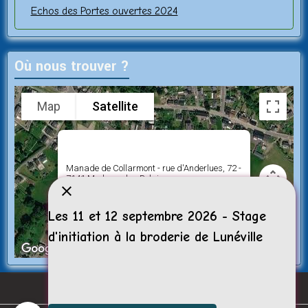
Echos des Portes ouvertes 2024
Où nous trouver ?
Map
Satellite
Manade de Collarmont - rue d'Anderlues, 72 -
7141 Morlanwelz - Belgique
Les 11 et 12 septembre 2026 - Stage
d'initiation à la broderie de Lunéville
Keyboard shortcuts
Image may be subject to copyright
Terms