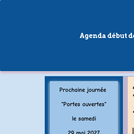
Agenda début de
Prochaine journée
"Porte
s ouvertes"
le samedi
29 mai 2027