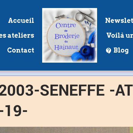
Accueil
Newslet
s ateliers
Voilà un
Contact
Blog
2003-SENEFFE -A
-19-