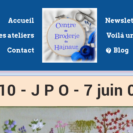
Accueil
Newslet
s ateliers
Voilà un
Contact
Blog
10 - J P O - 7 juin