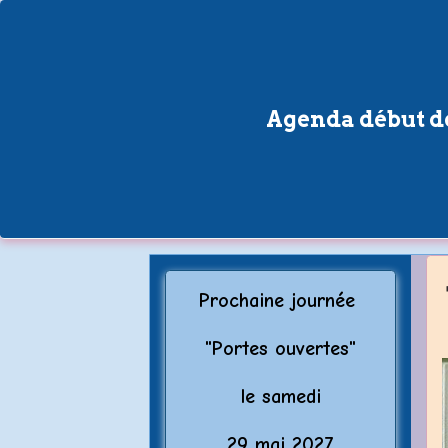
Agenda début de
Prochaine journée
"Porte
s ouvertes"
le samedi
29 mai 2027