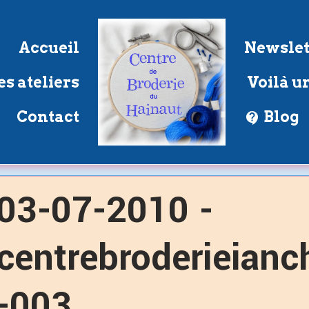
Accueil
Newslet
s ateliers
Voilà un
Contact
Blog
03-07-2010 -
centrebroderieianch
-003