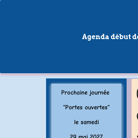
Agenda début de
Prochaine journée
"Porte
s ouvertes"
le samedi
29 mai 2027