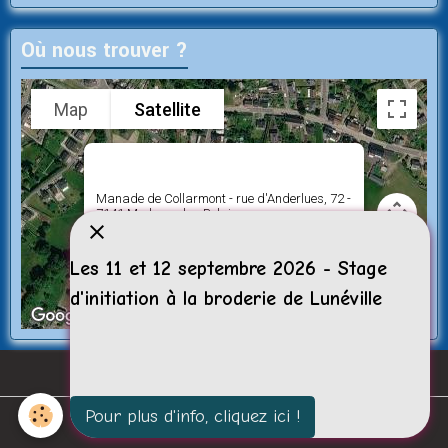
Où nous trouver ?
Map
Satellite
Manade de Collarmont - rue d'Anderlues, 72 -
7141 Morlanwelz - Belgique
Les 11 et 12 septembre 2026 - Stage
d'initiation à la broderie de Lunéville
Keyboard shortcuts
Image may be subject to copyright
Terms
Pour plus d'info, cliquez ici !
Gestion des cookies