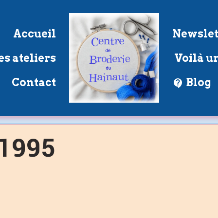
Accueil
Newslet
s ateliers
Voilà un
Contact
Blog
1995