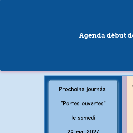
Agenda début de
Prochaine journée
"Porte
s ouvertes"
le samedi
29 mai 2027